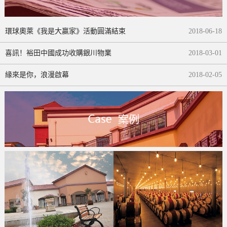
環球奧萊《我是大贏家》活動圓滿結束
2018
-
06
-
18
喜訊！裕田中國成功收購銀川物業
2018
-
03
-
01
緣來是你，浪漫啟幕
2018
-
02
-
05