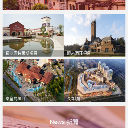
長沙奧特萊斯項目
懷來酒莊項目
秦皇島項目
長春項目